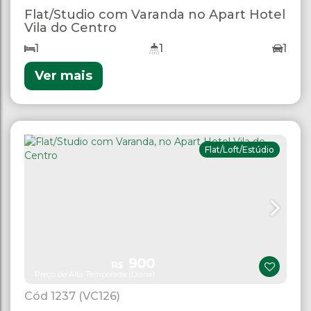
Flat/Studio com Varanda no Apart Hotel
Vila do Centro
1
1
1
Ver mais
Flat/Loft/Estúdio
900
R$
Preço de Alta Temporada (Diária)
1237
(VC126)