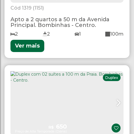
1319
(1151)
Apto a 2 quartos a 50 m da Avenida
Principal. Bombinhas - Centro.
2
2
1
100m
Ver mais
Duplex
650
R$
Preço de Alta Temporada (Diária)