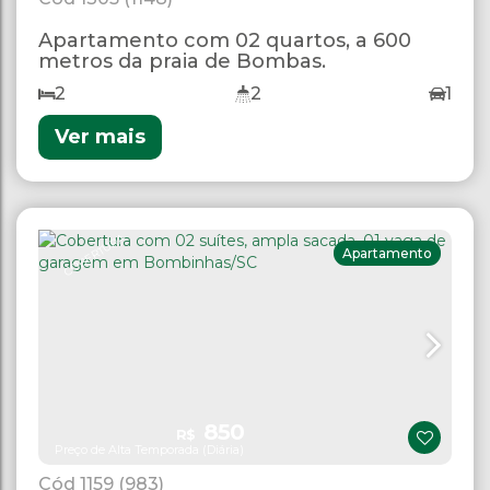
Apartamento com 02 quartos, a 600
metros da praia de Bombas.
2
2
1
Ver mais
COBERTURA
Apartamento
850
R$
Preço de Alta Temporada (Diária)
1159
(983)