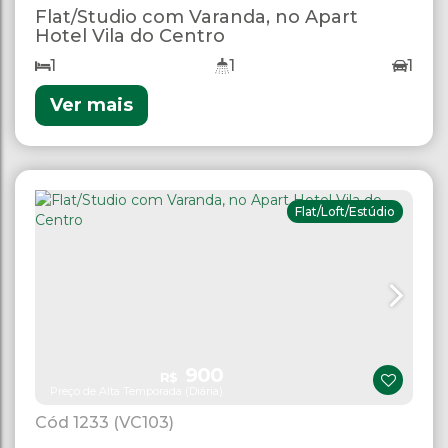
Flat/Studio com Varanda, no Apart
Hotel Vila do Centro
1
1
1
Ver mais
Flat/Loft/Estúdio
900
R$
Preço de Alta Temporada (Diária)
1233
(VC103)