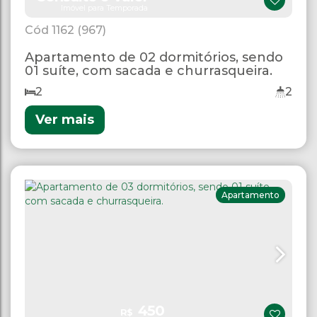
Imóvel para Temporada
1162
(967)
Apartamento de 02 dormitórios, sendo
01 suíte, com sacada e churrasqueira.
2
2
Ver mais
Apartamento
450
R$