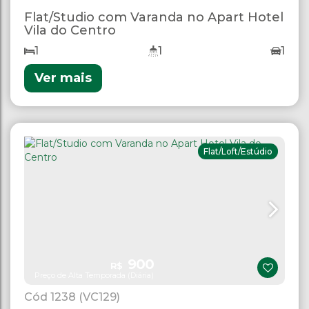
Flat/Studio com Varanda no Apart Hotel
Vila do Centro
1
1
1
Ver mais
Flat/Loft/Estúdio
900
R$
Preço de Alta Temporada (Diária)
1238
(VC129)