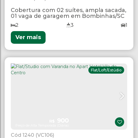
Cobertura com 02 suítes, ampla sacada,
01 vaga de garagem em Bombinhas/SC
2
3
1
Ver mais
Flat/Loft/Estúdio
900
R$
Preço de Alta Temporada (Diária)
1240
(VC106)