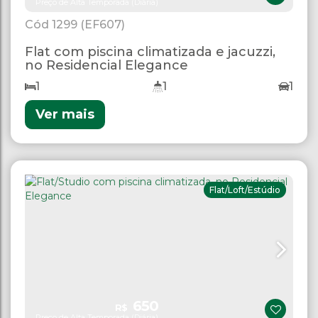
Preço de Alta Temporada (Diária)
1299
(EF607)
Flat com piscina climatizada e jacuzzi,
no Residencial Elegance
1
1
1
Ver mais
Flat/Loft/Estúdio
650
R$
Preço de Alta Temporada (Diária)