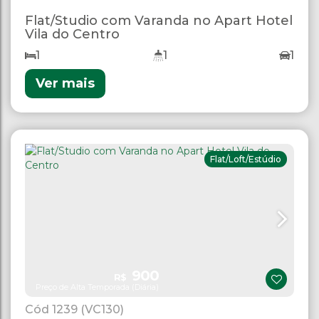
Flat/Studio com Varanda no Apart Hotel
Vila do Centro
1
1
1
Ver mais
Flat/Loft/Estúdio
900
R$
Preço de Alta Temporada (Diária)
1239
(VC130)