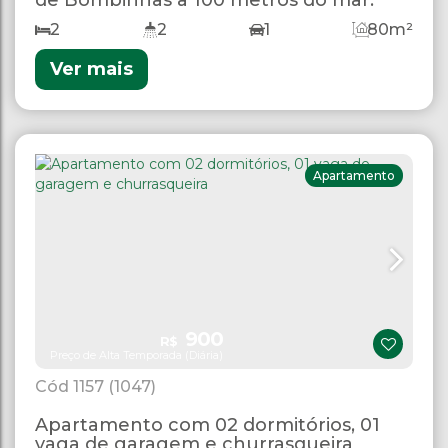
2
2
1
80m²
Ver mais
Apartamento
900
R$
Preço de Alta Temporada (Diária)
1157
(1047)
Apartamento com 02 dormitórios, 01
vaga de garagem e churrasqueira