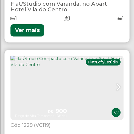
Flat/Studio com Varanda, no Apart
Hotel Vila do Centro
1
1
1
Ver mais
Flat/Loft/Estúdio
900
R$
Preço de Alta Temporada (Diária)
1229
(VC119)