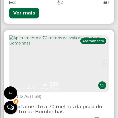
2
2
1
Ver mais
Apartamento
950
R$
Preço de Alta Temporada (Diária)
1276
(1138)
6
Apartamento a 70 metros da praia do
centro de Bombinhas