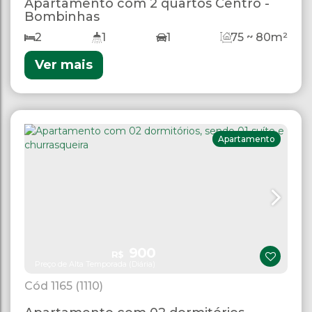
Apartamento com 2 quartos Centro -
Bombinhas
2
1
1
75 ~ 80m²
Ver mais
Apartamento
900
R$
Preço de Alta Temporada (Diária)
1165
(1110)