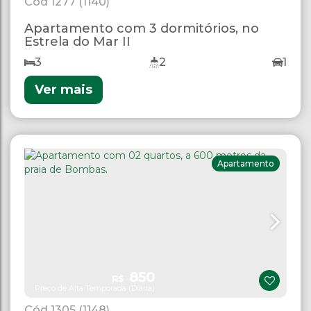
1277
(1140)
Apartamento com 3 dormitórios, no
Estrela do Mar II
3
2
1
Ver mais
Apartamento
850
R$
Preço de Alta Temporada (Diária)
1305
(1148)