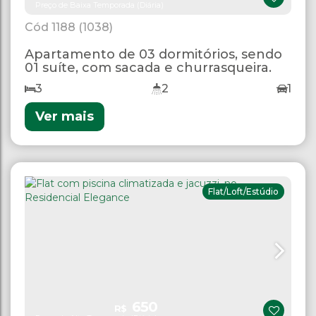
Preço de Baixa Temporada (Diária)
1188
(1038)
Apartamento de 03 dormitórios, sendo
01 suíte, com sacada e churrasqueira.
3
2
1
Ver mais
Flat/Loft/Estúdio
650
R$