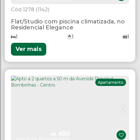
1278
(1142)
Flat/Studio com piscina climatizada, no
Residencial Elegance
1
1
1
Ver mais
Apartamento
650
R$
Preço de Alta Temporada (Diária)