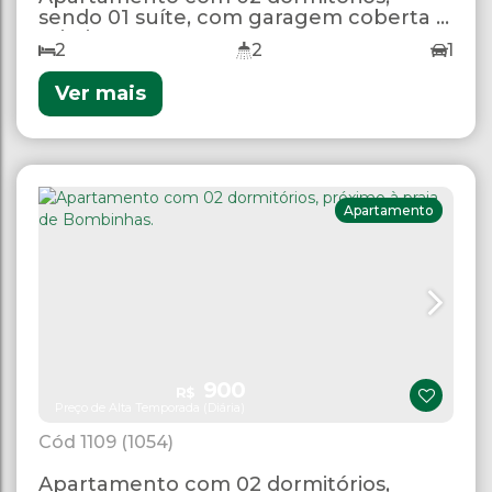
sendo 01 suíte, com garagem coberta e
Wi-Fi
2
2
1
Ver mais
Apartamento
900
R$
Preço de Alta Temporada (Diária)
1109
(1054)
Apartamento com 02 dormitórios,