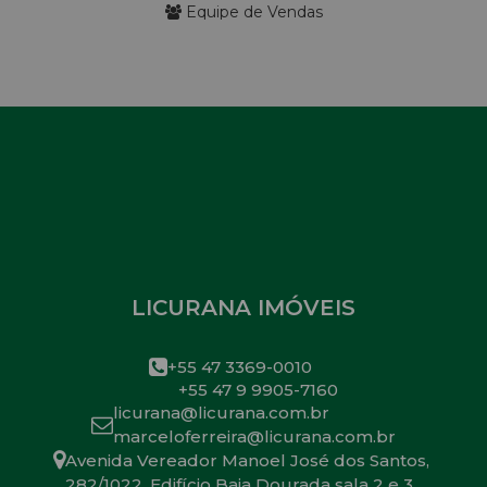
Equipe de Vendas
LICURANA IMÓVEIS
+55 47 3369-0010
+55 47 9 9905-7160
licurana@licurana.com.br
marceloferreira@licurana.com.br
Avenida Vereador Manoel José dos Santos
,
282/1022
,
Edifício Baia Dourada sala 2 e 3
,