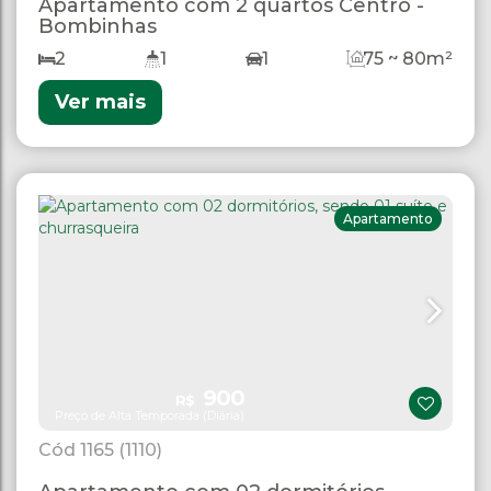
Apartamento com 2 quartos Centro -
Bombinhas
2
1
1
75 ~ 80m²
Ver mais
Apartamento
900
R$
Preço de Alta Temporada (Diária)
1165
(1110)