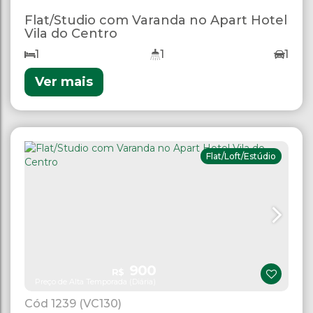
Flat/Studio com Varanda no Apart Hotel
Vila do Centro
1
1
1
Ver mais
Flat/Loft/Estúdio
900
R$
Preço de Alta Temporada (Diária)
1239
(VC130)