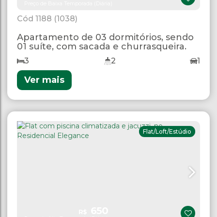
Preço de Baixa Temporada (Diária)
1188
(1038)
Apartamento de 03 dormitórios, sendo
01 suíte, com sacada e churrasqueira.
3
2
1
Ver mais
Flat/Loft/Estúdio
650
R$