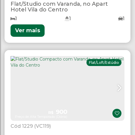
Flat/Studio com Varanda, no Apart
Hotel Vila do Centro
1
1
1
Ver mais
Flat/Loft/Estúdio
900
R$
Preço de Alta Temporada (Diária)
1229
(VC119)