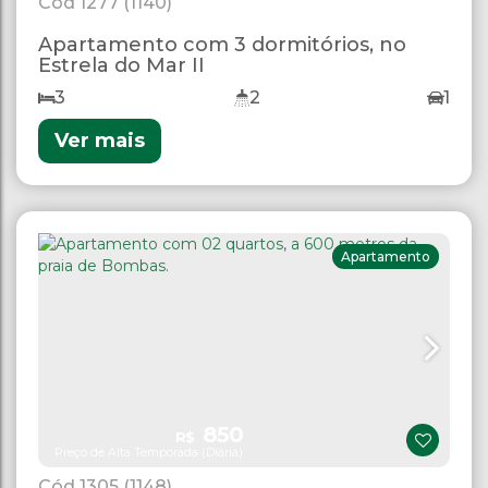
1277
(1140)
Apartamento com 3 dormitórios, no
Estrela do Mar II
3
2
1
Ver mais
Apartamento
850
R$
Preço de Alta Temporada (Diária)
1305
(1148)