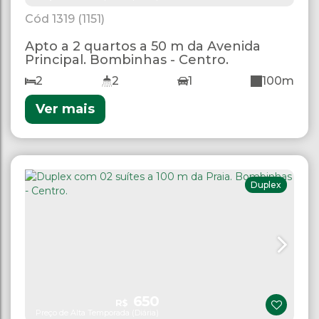
1319
(1151)
Apto a 2 quartos a 50 m da Avenida
Principal. Bombinhas - Centro.
2
2
1
100m
Ver mais
Duplex
650
R$
Preço de Alta Temporada (Diária)