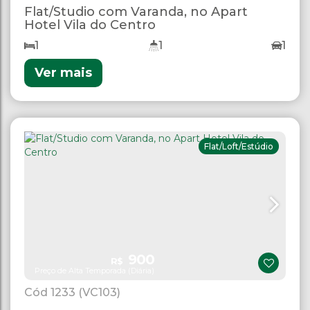
Flat/Studio com Varanda, no Apart
Hotel Vila do Centro
1
1
1
Ver mais
Flat/Loft/Estúdio
900
R$
Preço de Alta Temporada (Diária)
1233
(VC103)