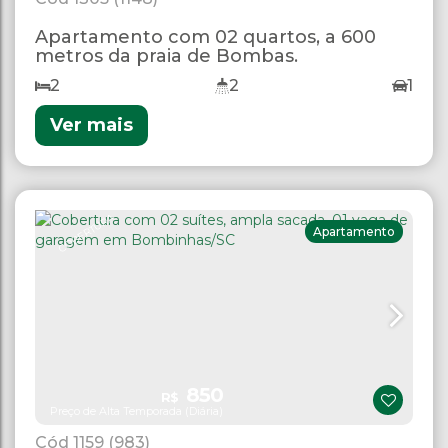
Apartamento com 02 quartos, a 600
metros da praia de Bombas.
2
2
1
Ver mais
COBERTURA
Apartamento
850
R$
Preço de Alta Temporada (Diária)
1159
(983)