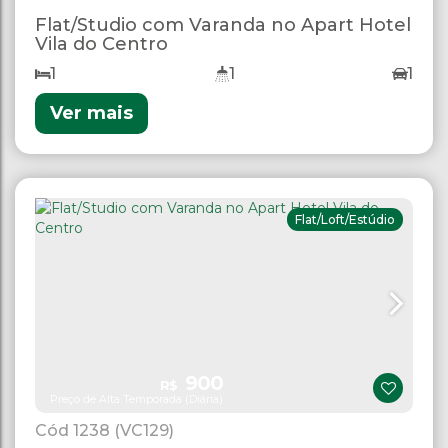
Flat/Studio com Varanda no Apart Hotel
Vila do Centro
1
1
1
Ver mais
Flat/Loft/Estúdio
900
R$
Preço de Alta Temporada (Diária)
1238
(VC129)