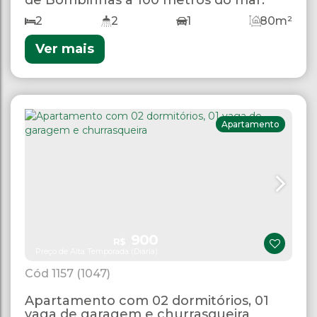
2
2
1
80m²
Ver mais
Apartamento
900
R$
Preço de Alta Temporada (Diária)
1157
(1047)
Apartamento com 02 dormitórios, 01
vaga de garagem e churrasqueira