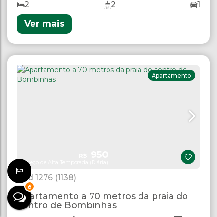
2
2
1
Ver mais
Apartamento
950
R$
Preço de Alta Temporada (Diária)
1276
(1138)
6
Apartamento a 70 metros da praia do
centro de Bombinhas