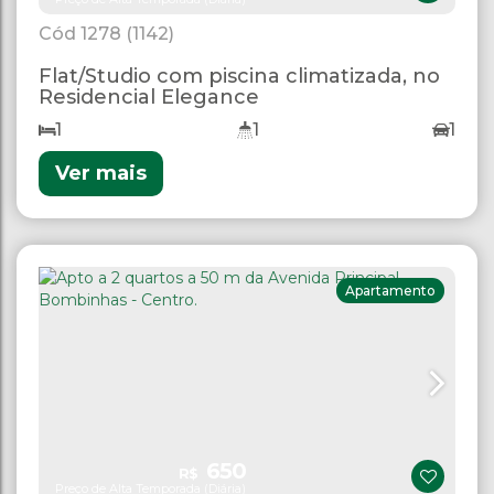
1278
(1142)
Flat/Studio com piscina climatizada, no
Residencial Elegance
1
1
1
Ver mais
Apartamento
650
R$
Preço de Alta Temporada (Diária)