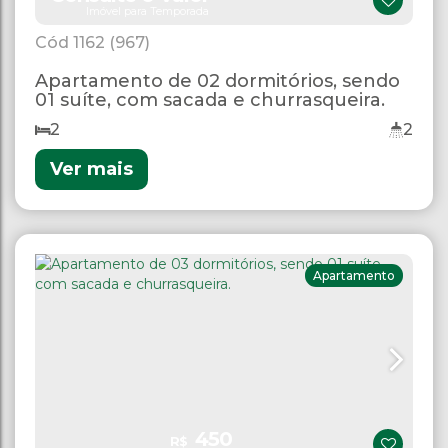
Imóvel para Temporada
1162
(967)
Apartamento de 02 dormitórios, sendo
01 suíte, com sacada e churrasqueira.
2
2
Ver mais
Apartamento
450
R$