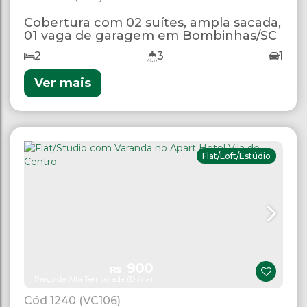
Cobertura com 02 suítes, ampla sacada,
01 vaga de garagem em Bombinhas/SC
2
3
1
Ver mais
Flat/Loft/Estúdio
900
R$
Preço de Alta Temporada (Diária)
1240
(VC106)