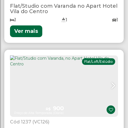
Flat/Studio com Varanda no Apart Hotel
Vila do Centro
1
1
1
Ver mais
Flat/Loft/Estúdio
900
R$
Preço de Alta Temporada (Diária)
1237
(VC126)