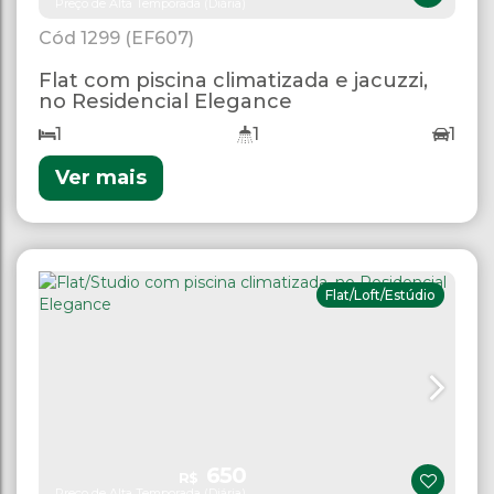
Preço de Alta Temporada (Diária)
1299
(EF607)
Flat com piscina climatizada e jacuzzi,
no Residencial Elegance
1
1
1
Ver mais
Flat/Loft/Estúdio
650
R$
Preço de Alta Temporada (Diária)