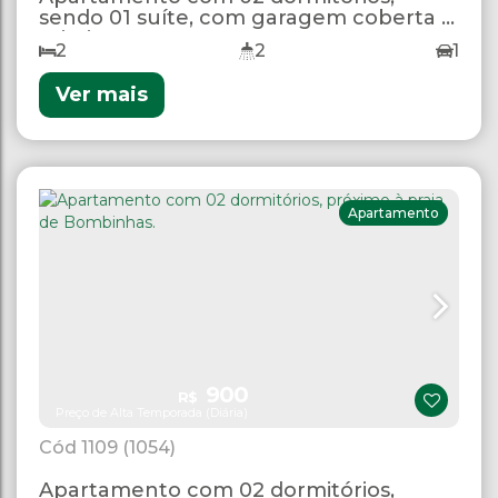
sendo 01 suíte, com garagem coberta e
Wi-Fi
2
2
1
Ver mais
Apartamento
900
R$
Preço de Alta Temporada (Diária)
1109
(1054)
Apartamento com 02 dormitórios,