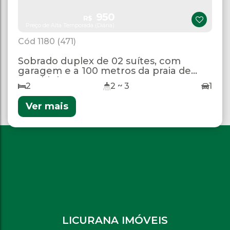
950
R$
Preço de Alta Temporada (Diária)
1180
(471)
Sobrado duplex de 02 suítes, com
garagem e a 100 metros da praia de
Bombinhas.
2
2 ~ 3
1
Ver mais
LICURANA IMÓVEIS