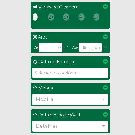
Vagas de Garagem
1+
2+
3+
4+
5+
Área
De
m²
Até
m²
Data de Entrega
Mobilia
Mobília
Detalhes do Imóvel
Detalhes