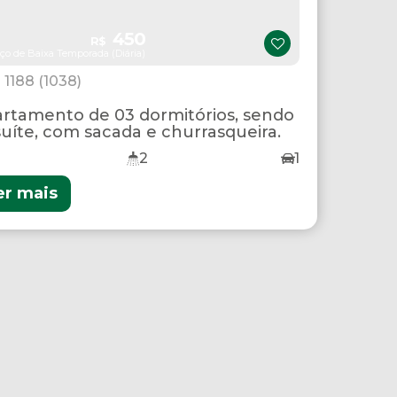
450
R$
ço de Baixa Temporada (Diária)
1188
(1038)
rtamento de 03 dormitórios, sendo
suíte, com sacada e churrasqueira.
2
1
er mais