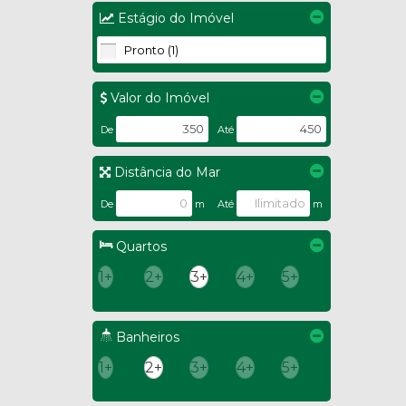
Estágio do Imóvel
Pronto (1)
Valor do Imóvel
De
Até
Distância do Mar
De
m
Até
m
Quartos
1+
2+
3+
4+
5+
Banheiros
1+
2+
3+
4+
5+