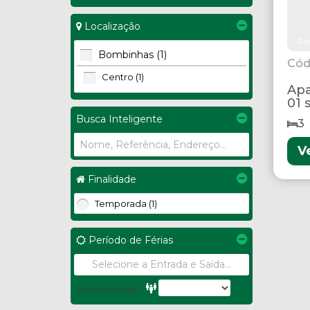
Localização
Pre
Bombinhas (1)
Centro (1)
Apa
01 
Busca Inteligente
3
V
Finalidade
Temporada (1)
Período de Férias
Acomodação