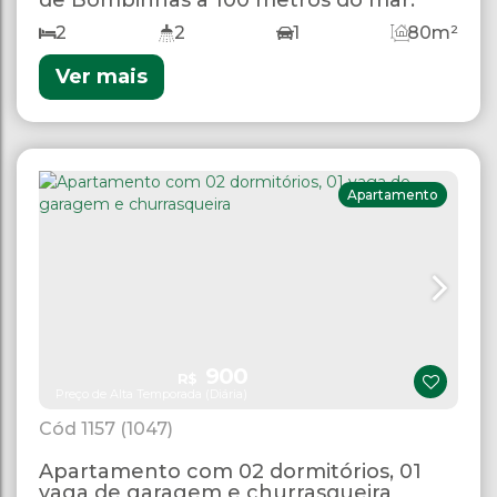
2
2
1
80m²
Ver mais
Apartamento
900
R$
Preço de Alta Temporada (Diária)
1157
(1047)
Apartamento com 02 dormitórios, 01
vaga de garagem e churrasqueira