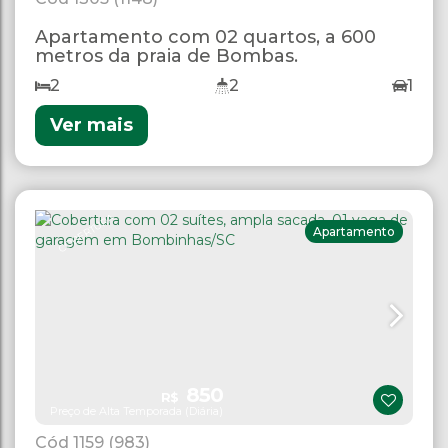
Apartamento com 02 quartos, a 600
metros da praia de Bombas.
2
2
1
Ver mais
COBERTURA
Apartamento
850
R$
Preço de Alta Temporada (Diária)
1159
(983)