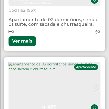
Imóvel para Temporada
1162
(967)
Apartamento de 02 dormitórios, sendo
01 suíte, com sacada e churrasqueira.
2
2
Ver mais
Apartamento
450
R$