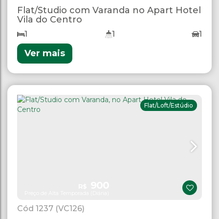
Flat/Studio com Varanda no Apart Hotel
Vila do Centro
1
1
1
Ver mais
Flat/Loft/Estúdio
900
R$
Preço de Alta Temporada (Diária)
1237
(VC126)