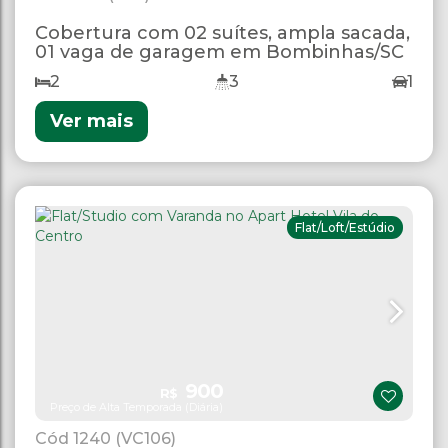
Cobertura com 02 suítes, ampla sacada,
01 vaga de garagem em Bombinhas/SC
2
3
1
Ver mais
Flat/Loft/Estúdio
900
R$
Preço de Alta Temporada (Diária)
1240
(VC106)