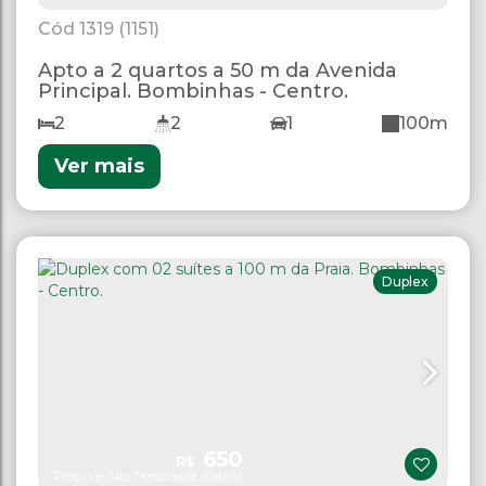
1319
(1151)
Apto a 2 quartos a 50 m da Avenida
Principal. Bombinhas - Centro.
2
2
1
100m
Ver mais
Duplex
650
R$
Preço de Alta Temporada (Diária)