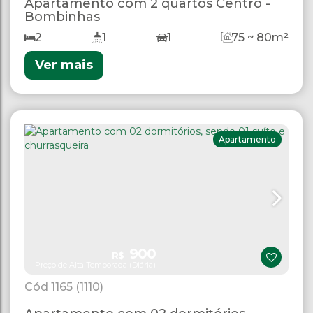
Apartamento com 2 quartos Centro -
Bombinhas
2
1
1
75 ~ 80m²
Ver mais
Apartamento
900
R$
Preço de Alta Temporada (Diária)
1165
(1110)