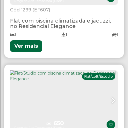
Preço de Alta Temporada (Diária)
1299
(EF607)
Flat com piscina climatizada e jacuzzi,
no Residencial Elegance
1
1
1
Ver mais
Flat/Loft/Estúdio
650
R$
Preço de Alta Temporada (Diária)