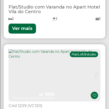
Flat/Studio com Varanda no Apart Hotel
Vila do Centro
1
1
1
Ver mais
Flat/Loft/Estúdio
900
R$
Preço de Alta Temporada (Diária)
1239
(VC130)