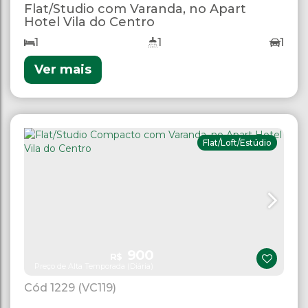
Flat/Studio com Varanda, no Apart
Hotel Vila do Centro
1
1
1
Ver mais
Flat/Loft/Estúdio
900
R$
Preço de Alta Temporada (Diária)
1229
(VC119)