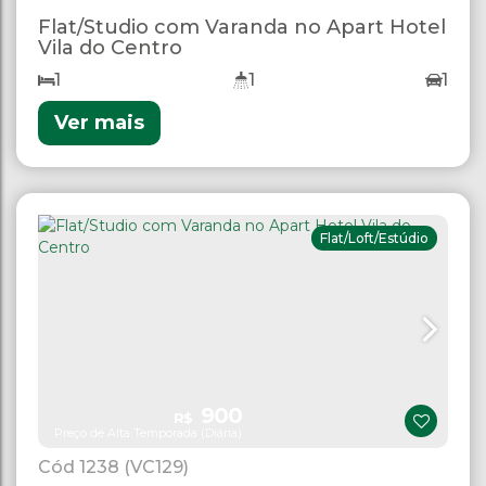
Flat/Studio com Varanda no Apart Hotel
Vila do Centro
1
1
1
Ver mais
Flat/Loft/Estúdio
900
R$
Preço de Alta Temporada (Diária)
1238
(VC129)