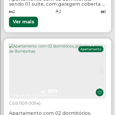
sendo 01 suíte, com garagem coberta e
Wi-Fi
2
2
1
Ver mais
Apartamento
900
R$
Preço de Alta Temporada (Diária)
1109
(1054)
Apartamento com 02 dormitórios,