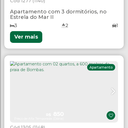
1277
(1140)
Apartamento com 3 dormitórios, no
Estrela do Mar II
3
2
1
Ver mais
Apartamento
850
R$
Preço de Alta Temporada (Diária)
1305
(1148)