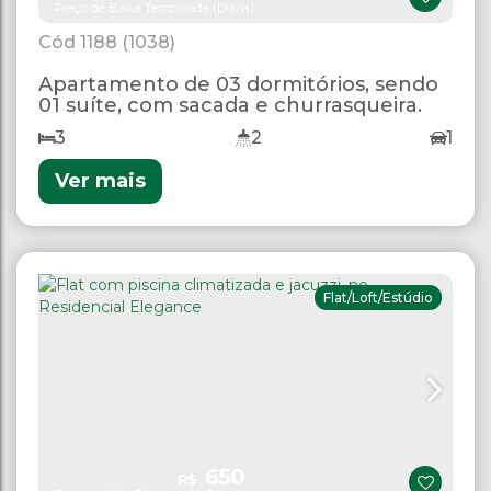
Preço de Baixa Temporada (Diária)
1188
(1038)
Apartamento de 03 dormitórios, sendo
01 suíte, com sacada e churrasqueira.
3
2
1
Ver mais
Flat/Loft/Estúdio
650
R$