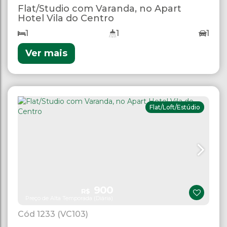
Flat/Studio com Varanda, no Apart
Hotel Vila do Centro
1
1
1
Ver mais
Flat/Loft/Estúdio
900
R$
Preço de Alta Temporada (Diária)
1233
(VC103)