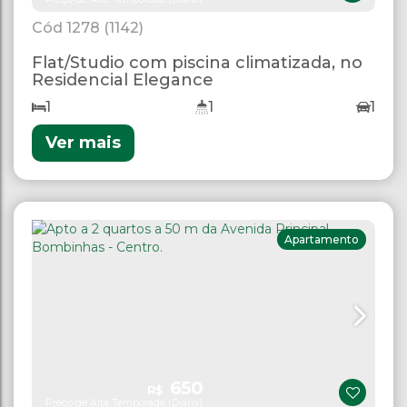
1278
(1142)
Flat/Studio com piscina climatizada, no
Residencial Elegance
1
1
1
Ver mais
Apartamento
650
R$
Preço de Alta Temporada (Diária)