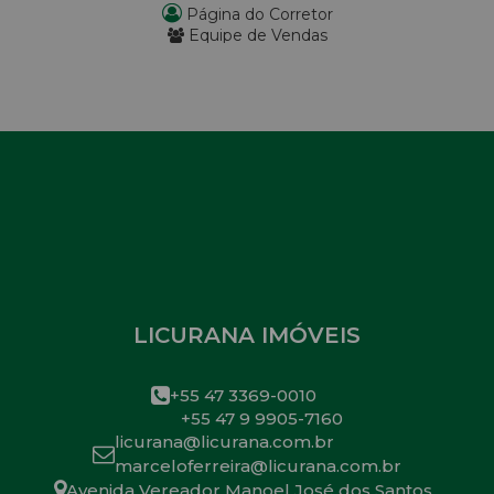
Página do Corretor
Equipe de Vendas
LICURANA IMÓVEIS
+55 47 3369-0010
+55 47 9 9905-7160
licurana@licurana.com.br
marceloferreira@licurana.com.br
Avenida Vereador Manoel José dos Santos
,