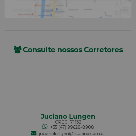
Consulte nossos Corretores
Juciano Lungen
CRECI
71132
+55 (47) 99628-8908
jucianolungen@licurana.com.br