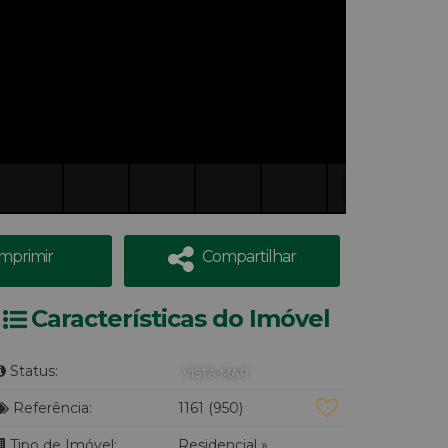
Imprimir
Compartilhar
Características do Imóvel
Status:
VISTA MAR
Referência:
1161
(950)
Tipo de Imóvel:
Residencial
»