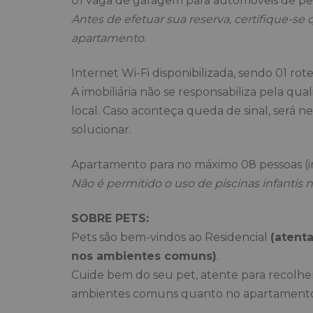
01 vaga de garagem para automóveis de p
Antes de efetuar sua reserva, certifique-se
apartamento.
Internet Wi-Fi disponibilizada, sendo 01 ro
A imobiliária não se responsabiliza pela qu
local. Caso aconteça queda de sinal, será n
solucionar.
Apartamento para no máximo 08 pessoas (in
Não é permitido o uso de piscinas infantis 
SOBRE PETS:
Pets são bem-vindos ao Residencial
(atent
nos ambientes comuns)
.
Cuide bem do seu pet, atente para recolhe
ambientes comuns quanto no apartamento