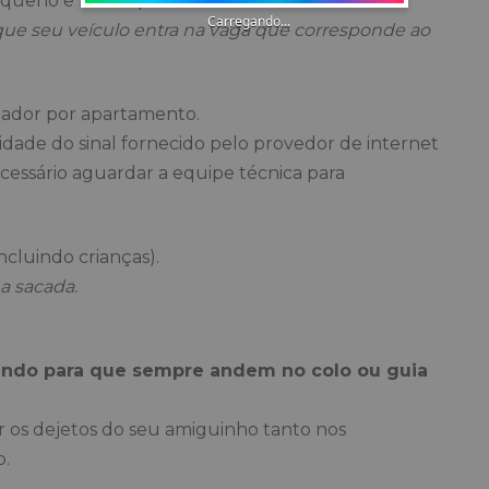
equeno e médio porte
.
Carregando...
 que seu veículo entra na vaga que corresponde ao
teador por apartamento.
alidade do sinal fornecido pelo provedor de internet
ecessário aguardar a equipe técnica para
cluindo crianças).
na sacada.
ando para que sempre andem no colo ou guia
r os dejetos do seu amiguinho tanto nos
.