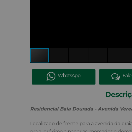
WhatsApp
Fale
Descriç
Residencial Baia Dourada - Avenida Vere
Localizado de frente para a avenida da pr
praia, próximo a padarias, mercados e dema