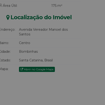
Área Útil:
175 m²
Localização do Imóvel
Endereço:
Avenida Vereador Manoel dos
Santos
Bairro:
Centro
Cidade:
Bombinhas
Estado:
Santa Catarina, Brasil
Mapa:
Abrir no Google Maps