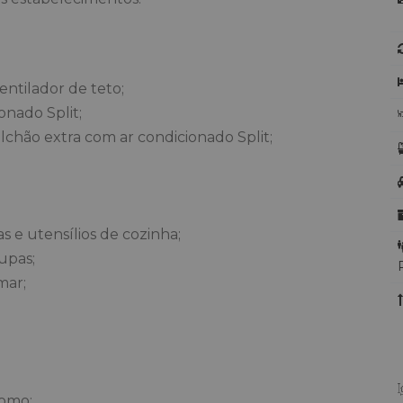
entilador de teto;
onado Split;
lchão extra com ar condicionado Split;
 e utensílios de cozinha;
upas;
mar;
como: