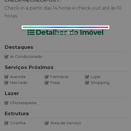
CHECK-IN/CHECK-OUT:
Check in a partir das 14 horas e check-out até às 10
horas.
Detalhes do Imóvel
Carregando...
Destaques
Ar Condicionado
Serviços Próximos
Avenida
Farmácia
Lojas
Mercado
Praia
Shopping
Lazer
Churrasqueira
Estrutura
Cozinha
Área de Serviço