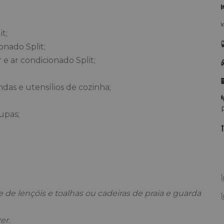
t;
onado Split;
 e ar condicionado Split;
das e utensílios de cozinha;
upas;
;
e lençóis e toalhas ou cadeiras de praia e guarda
er.