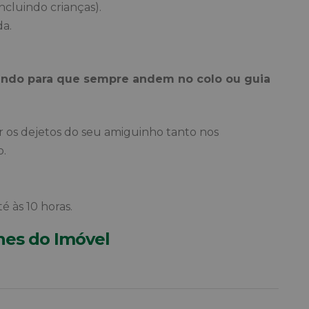
cluindo crianças).
da.
ando para que sempre andem no colo ou guia
r os dejetos do seu amiguinho tanto nos
.
é às 10 horas.
hes do Imóvel