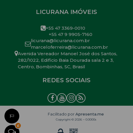
LICURANA IMÓVEIS
+55 47 3369-0010
+55 47 9 9905-7160
licurana@licurana.com.br
marceloferreira@licurana.com.br
Avenida Vereador Manoel José dos Santos
,
282/1022
,
Edifício Baia Dourada sala 2 e 3
,
Centro
,
Bombinhas
,
SC
,
Brasil
REDES SOCIAIS
Facilitado por
Apresenta.me
Copyright © 2026 ~ 0.0000s
6