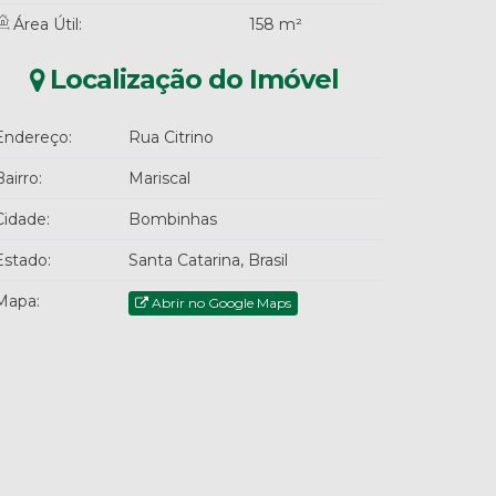
Área Útil:
158 m²
Localização do Imóvel
Endereço:
Rua Citrino
Bairro:
Mariscal
Cidade:
Bombinhas
Estado:
Santa Catarina, Brasil
Mapa:
Abrir no Google Maps