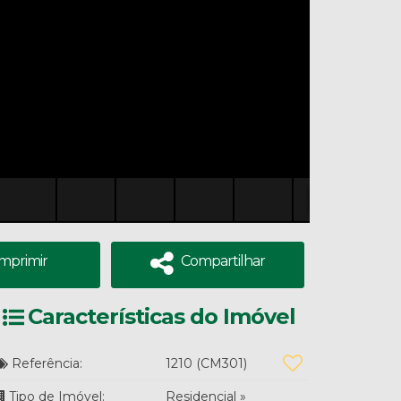
Imprimir
Compartilhar
Características do Imóvel
Referência:
1210
(CM301)
Tipo de Imóvel:
Residencial
»