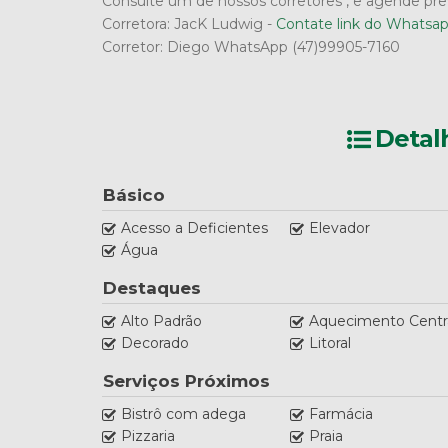
Consulte um de nossos corretores , e agende prev
Corretora: JacK Ludwig -
Contate link do Whatsa
Corretor: Diego WhatsApp (47)99905-7160
Detal
Básico
Acesso a Deficientes
Elevador
Água
Destaques
Alto Padrão
Aquecimento Centr
Decorado
Litoral
Serviços Próximos
Bistrô com adega
Farmácia
Pizzaria
Praia