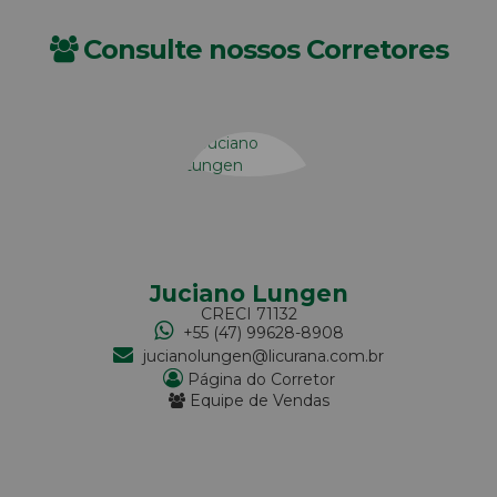
Consulte nossos Corretores
ano Lungen
Mari
CRECI
71132
CREC
5 (47) 99628-8908
+55 (4
lungen@licurana.com.br
mariaoger
gina do Corretor
Página
uipe de Vendas
Equipe