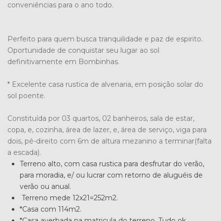
conveniências para o ano todo.
Perfeito para quem busca tranquilidade e paz de espirito.
Oportunidade de conquistar seu lugar ao sol
definitivamente em Bombinhas.
* Excelente casa rustica de alvenaria, em posição solar do
sol poente.
Constituída por 03 quartos, 02 banheiros, sala de estar,
copa, e, cozinha, área de lazer, e, área de serviço, viga para
dois, pé-direito com 6m de altura mezanino a terminar(falta
a escada).
Terreno alto, com casa rustica para desfrutar do verão,
para moradia, e/ ou lucrar com retorno de aluguéis de
verão ou anual.
Terreno mede 12x21=252m2.
*Casa com 114m2.
*Casa averbada na matricula do terreno. Tudo ok