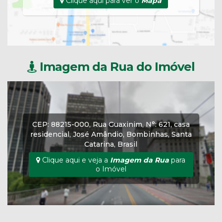
Clique aqui para ver o
Mapa
Imagem da Rua do Imóvel
CEP: 88215-000
,
Rua Guaxinim
,
N°:
621
,
casa
residencial
,
José Amândio
,
Bombinhas
,
Santa
Catarina
,
Brasil
Clique aqui e veja a
Imagem da Rua
para
o Imóvel