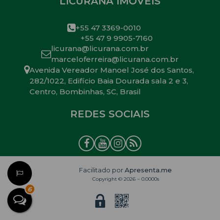
LICURANA IMÓVEIS
+55 47 3369-0010
+55 47 9 9905-7160
licurana@licurana.com.br
marceloferreira@licurana.com.br
Avenida Vereador Manoel José dos Santos
,
282/1022
,
Edifício Baia Dourada sala 2 e 3
,
Centro
,
Bombinhas
,
SC
,
Brasil
REDES SOCIAIS
Facilitado por
Apresenta.me
Copyright © 2026 ~ 0.0000s
6