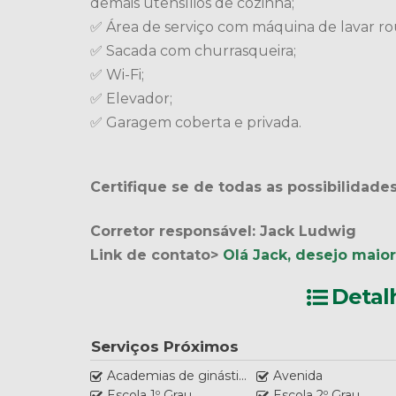
demais utensílios de cozinha;
✅ Área de serviço com máquina de lavar ro
✅ Sacada com churrasqueira;
✅ Wi-Fi;
✅ Elevador;
✅ Garagem coberta e privada.
Certifique se de todas as possibilidade
Corretor responsável: Jack Ludwig
Link de contato>
Olá Jack, desejo maio
Detal
Serviços Próximos
Academias de ginástica
Avenida
Escola 1º Grau
Escola 2º Grau