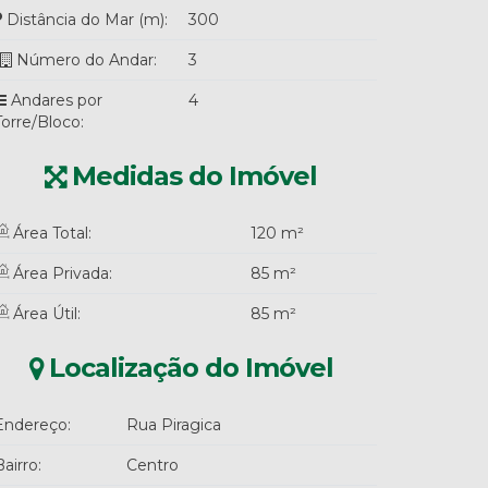
Distância do Mar (m):
300
Número do Andar:
3
Andares por
4
Torre/Bloco:
Medidas do Imóvel
Área Total:
120 m²
Área Privada:
85 m²
Área Útil:
85 m²
Localização do Imóvel
Endereço:
Rua Piragica
Bairro:
Centro