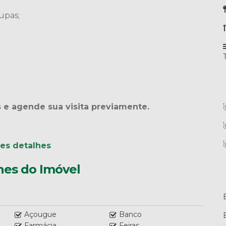
upas;
s e agende sua visita previamente.
res detalhes
hes do Imóvel
Açougue
Banco
Farmácia
Feiras