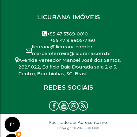
LICURANA IMÓVEIS
+55 47 3369-0010
+55 47 9 9905-7160
licurana@licurana.com.br
marceloferreira@licurana.com.br
Avenida Vereador Manoel José dos Santos
,
282/1022
,
Edifício Baia Dourada sala 2 e 3
,
Centro
,
Bombinhas
,
SC
,
Brasil
REDES SOCIAIS
Facilitado por
Apresenta.me
Copyright © 2026 ~ 0.0000s
6