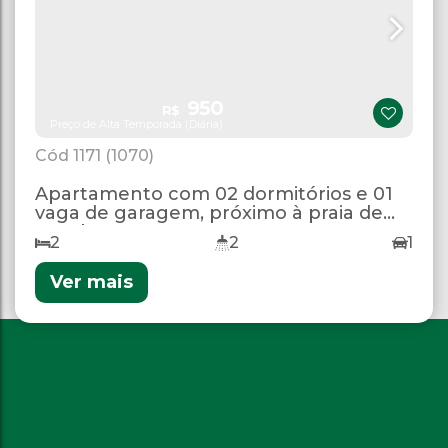
950
R$
Preço de Alta Temporada (Diária)
1171
(1070)
Apartamento com 02 dormitórios e 01
vaga de garagem, próximo à praia de
Bombas.
2
2
1
Ver mais