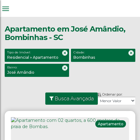
Apartamento em José Amândio,
Bombinhas - SC
Tipo de Imóvel:
Cidade:
Residencial » Apartamento
Bombinhas
Bairro:
José Amândio
Ordenar por:
Busca Avançada
Apartamento