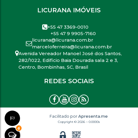
LICURANA IMÓVEIS
+55 47 3369-0010
+55 47 9 9905-7160
licurana@licurana.com.br
marceloferreira@licurana.com.br
Avenida Vereador Manoel José dos Santos
,
282/1022
,
Edifício Baia Dourada sala 2 e 3
,
Centro
,
Bombinhas
,
SC
,
Brasil
REDES SOCIAIS
Facilitado por
Apresenta.me
Copyright © 2026 ~ 0.0000s
6