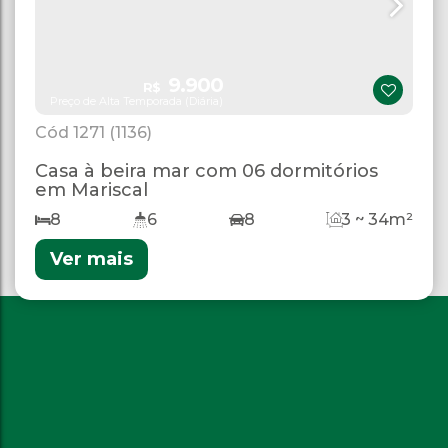
9.900
R$
Preço de Alta Temporada (Diária)
1271
(1136)
Casa à beira mar com 06 dormitórios
em Mariscal
8
6
8
3 ~ 34m²
Ver mais