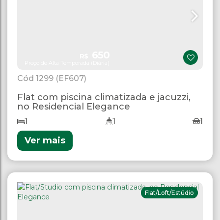
650
R$
Preço de Alta Temporada (Diária)
1299
(EF607)
Flat com piscina climatizada e jacuzzi,
no Residencial Elegance
1
1
1
Ver mais
Flat/Loft/Estúdio