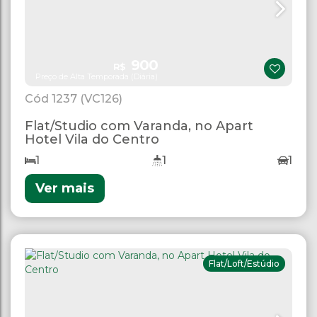
900
R$
Preço de Alta Temporada (Diária)
1237
(VC126)
Flat/Studio com Varanda, no Apart
Hotel Vila do Centro
1
1
1
Ver mais
Flat/Loft/Estúdio