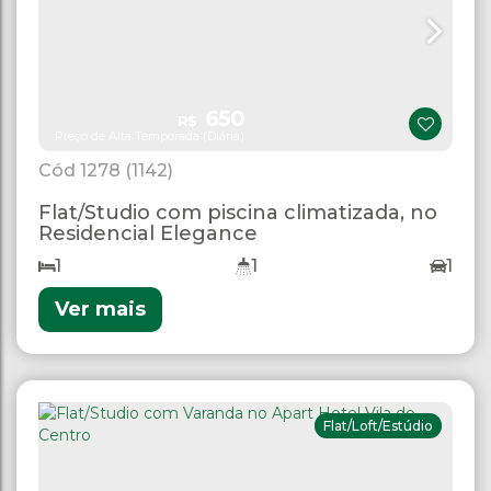
650
R$
Preço de Alta Temporada (Diária)
1278
(1142)
Flat/Studio com piscina climatizada, no
Residencial Elegance
1
1
1
Ver mais
Flat/Loft/Estúdio