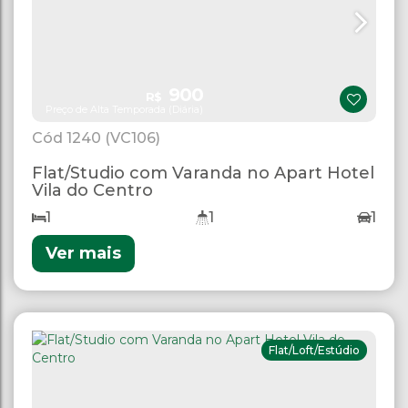
900
R$
Preço de Alta Temporada (Diária)
1240
(VC106)
Flat/Studio com Varanda no Apart Hotel
Vila do Centro
1
1
1
Ver mais
Flat/Loft/Estúdio