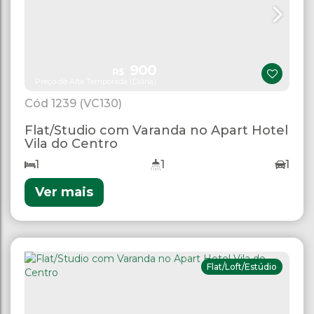
900
R$
Preço de Alta Temporada (Diária)
1239
(VC130)
Flat/Studio com Varanda no Apart Hotel
Vila do Centro
1
1
1
Ver mais
Flat/Loft/Estúdio