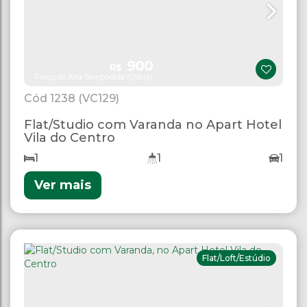
900
R$
Preço de Alta Temporada (Diária)
1238
(VC129)
Flat/Studio com Varanda no Apart Hotel
Vila do Centro
1
1
1
Ver mais
Flat/Loft/Estúdio