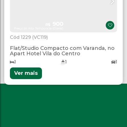
900
R$
Preço de Alta Temporada (Diária)
1229
(VC119)
Flat/Studio Compacto com Varanda, no
Apart Hotel Vila do Centro
1
1
1
Ver mais