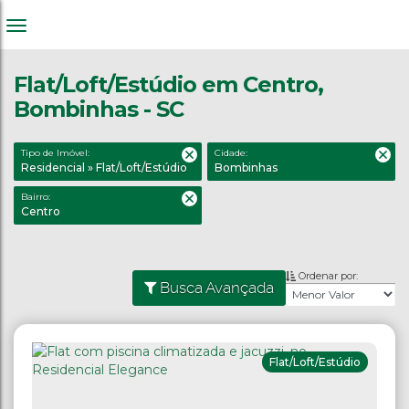
Flat/Loft/Estúdio em Centro,
Bombinhas - SC
Tipo de Imóvel:
Cidade:
Residencial » Flat/Loft/Estúdio
Bombinhas
Bairro:
Centro
Ordenar por:
Busca Avançada
Flat/Loft/Estúdio