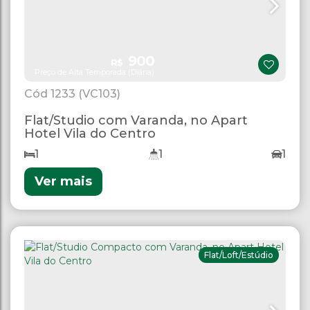
900
R$
Preço de Alta Temporada (Diária)
1233
(VC103)
Flat/Studio com Varanda, no Apart
Hotel Vila do Centro
1
1
1
Ver mais
Flat/Loft/Estúdio