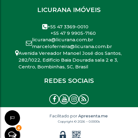
LICURANA IMÓVEIS
+55 47 3369-0010
+55 47 9 9905-7160
licurana@licurana.com.br
marceloferreira@licurana.com.br
Avenida Vereador Manoel José dos Santos
,
282/1022
,
Edifício Baia Dourada sala 2 e 3
,
Centro
,
Bombinhas
,
SC
,
Brasil
REDES SOCIAIS
Facilitado por
Apresenta.me
Copyright © 2026 ~ 0.0000s
6