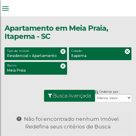
Apartamento em Meia Praia,
Itapema - SC
Tipo de Imóvel:
Cidade:
Residencial » Apartamento
Itapema
Bairro:
Meia Praia
Ordenar por:
Busca Avançada
Não foi encontrado nenhum Imóvel.
Redefina seus critérios de Busca