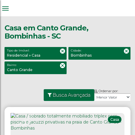
Casa em Canto Grande,
Bombinhas - SC
Tipo de Imóvel:
Cidade:
Residencial » Casa
Bombinhas
Bairro:
Canto Grande
Ordenar por:
Busca Avançada
C
O
M
J
C
U
Z
ZI
E
PI
S
CI
N
Casa
A
A