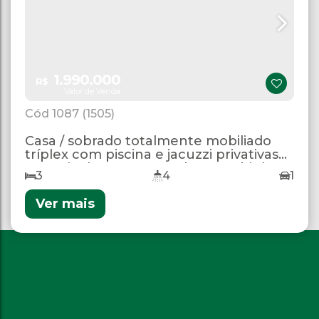
1.990.000
R$
Valor de Venda
1087
(1505)
Casa / sobrado totalmente mobiliado
tríplex com piscina e jacuzzi privativas
na praia de Canto Grande - Bombinhas
3
4
1
Ver mais