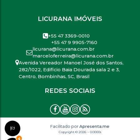
LICURANA IMÓVEIS
+55 47 3369-0010
+55 47 9 9905-7160
licurana@licurana.com.br
marceloferreira@licurana.com.br
Avenida Vereador Manoel José dos Santos
,
282/1022
,
Edifício Baia Dourada sala 2 e 3
,
Centro
,
Bombinhas
,
SC
,
Brasil
REDES SOCIAIS
Facilitado por
Apresenta.me
Copyright © 2026 ~ 0.0000s
6