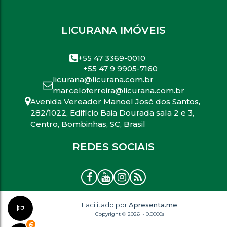
LICURANA IMÓVEIS
+55 47 3369-0010
+55 47 9 9905-7160
licurana@licurana.com.br
marceloferreira@licurana.com.br
Avenida Vereador Manoel José dos Santos
,
282/1022
,
Edifício Baia Dourada sala 2 e 3
,
Centro
,
Bombinhas
,
SC
,
Brasil
REDES SOCIAIS
Facilitado por
Apresenta.me
Copyright © 2026 ~ 0.0000s
6