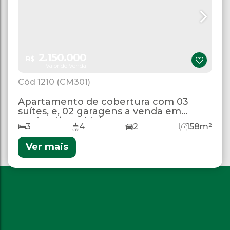
2.150.000
R$
Valor de Venda
1210
(CM301)
Apartamento de cobertura com 03
suítes, e, 02 garagens a venda em
Mariscal/Bombinhas
3
4
2
158m²
Ver mais