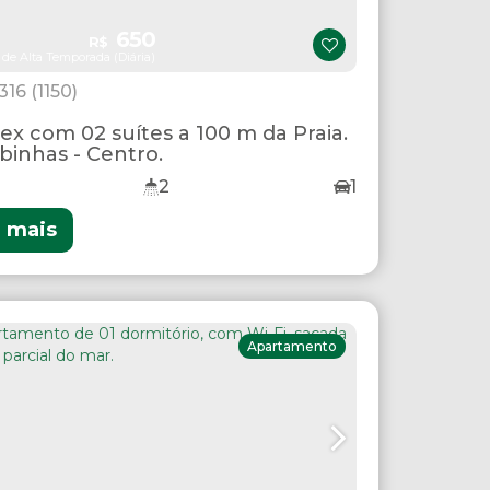
650
R$
 de Alta Temporada (Diária)
1316
(1150)
ex com 02 suítes a 100 m da Praia.
inhas - Centro.
2
1
r mais
Apartamento