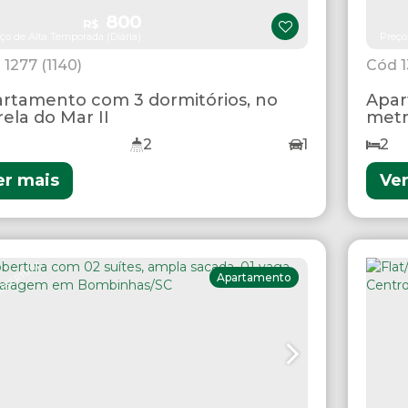
800
R$
ço de Alta Temporada (Diária)
Preço
1277
(1140)
rtamento com 3 dormitórios, no
Apar
rela do Mar II
metr
2
1
2
er mais
Ve
OBERTURA
Apartamento