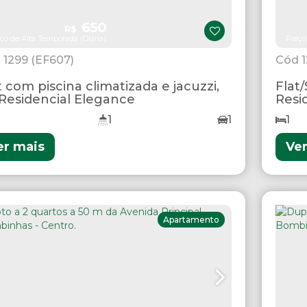
650
R$
ço de Alta Temporada (Diária)
Preço
1299
(EF607)
t com piscina climatizada e jacuzzi,
Flat
Residencial Elegance
Resi
1
1
1
er mais
Ve
Apartamento