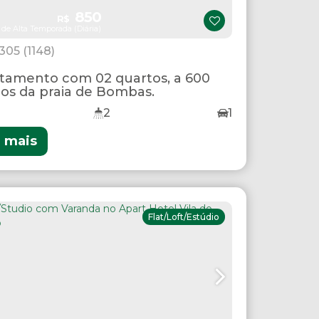
850
R$
 de Alta Temporada (Diária)
1305
(1148)
tamento com 02 quartos, a 600
os da praia de Bombas.
2
1
r mais
Flat/Loft/Estúdio