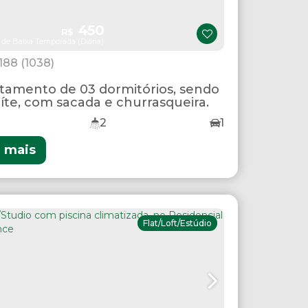
450
R$
 de Baixa Temporada (Diária)
1188
(1038)
tamento de 03 dormitórios, sendo
uíte, com sacada e churrasqueira.
2
1
r mais
Flat/Loft/Estúdio