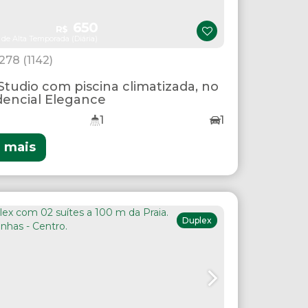
650
R$
 de Alta Temporada (Diária)
1278
(1142)
/Studio com piscina climatizada, no
dencial Elegance
1
1
r mais
Duplex