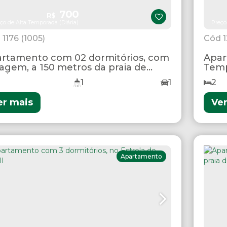
700
R$
ço de Alta Temporada (Diária)
Preço
1176
(1005)
rtamento com 02 dormitórios, com
Apar
agem, a 150 metros da praia de
Temp
mbas.
1
1
2
er mais
Ve
Apartamento