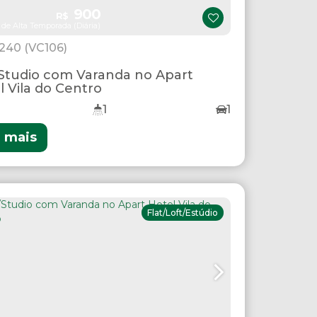
900
R$
 de Alta Temporada (Diária)
1240
(VC106)
/Studio com Varanda no Apart
l Vila do Centro
1
1
r mais
Flat/Loft/Estúdio