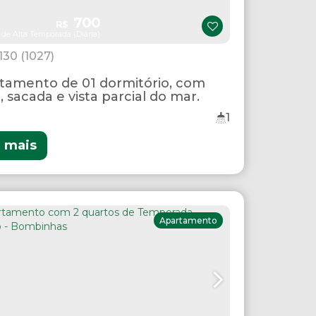
700
R$
 de Alta Temporada (Diária)
1130
(1027)
tamento de 01 dormitório, com
, sacada e vista parcial do mar.
1
r mais
Apartamento