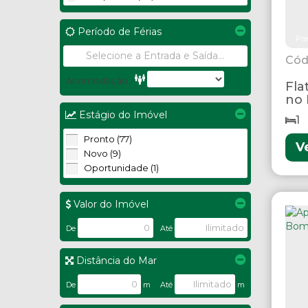
Período de Férias
Pre
Acomodação
Fla
no 
Estágio do Imóvel
1
Pronto (77)
V
Novo (9)
Oportunidade (1)
Valor do Imóvel
De
Até
Distância do Mar
De
m
Até
m