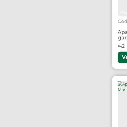
Pre
Apa
gar
Bo
2
V