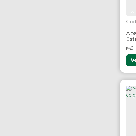
Pre
Apa
Est
3
V
C