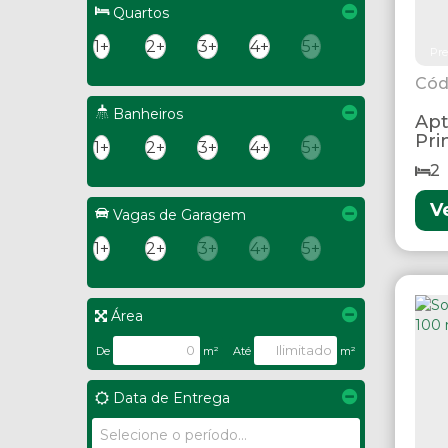
Quartos
1+
2+
3+
4+
5+
Pre
Banheiros
Apt
Pri
1+
2+
3+
4+
5+
2
V
Vagas de Garagem
1+
2+
3+
4+
5+
Área
De
m²
Até
m²
Data de Entrega