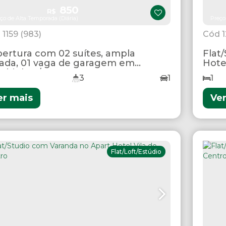
850
R$
ço de Alta Temporada (Diária)
Preço
1159
(983)
ertura com 02 suítes, ampla
Flat
ada, 01 vaga de garagem em
Hote
mbinhas/SC
3
1
1
er mais
Ve
Flat/Loft/Estúdio