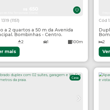
650
R$
ço de Alta Temporada (Diária)
Preço
1319
(1151)
o a 2 quartos a 50 m da Avenida
Dupl
ncipal. Bombinhas - Centro.
Bomb
2
1
100m
2
er mais
Ve
Casa