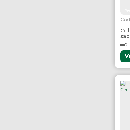
Pre
Cob
sac
Bo
2
V