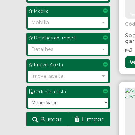
Mobilia
Pre
Mobília
Sob
Detalhes do Imóvel
gar
Detalhes
2
V
Imóvel Aceita
Imóvel aceita
Ordenar a Lista
Buscar
Limpar