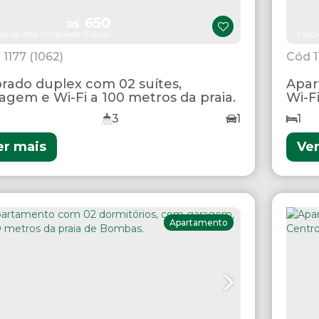
650
R$
ço de Alta Temporada (Diária)
Preço
1177
(1062)
rado duplex com 02 suítes,
Apar
agem e Wi-Fi a 100 metros da praia.
Wi-Fi
3
1
1
er mais
Ve
Apartamento