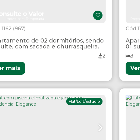
onsulte o Valor
Imóvel para Temporada
Preço
1162
(967)
rtamento de 02 dormitórios, sendo
Apar
suíte, com sacada e churrasqueira.
01 s
2
3
er mais
Ve
Flat/Loft/Estúdio