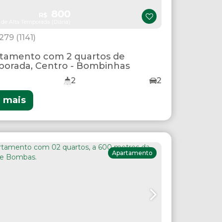
800
R$
 de Alta Temporada (Diária)
1279
(1141)
tamento com 2 quartos de
orada, Centro - Bombinhas
2
2
r mais
Apartamento