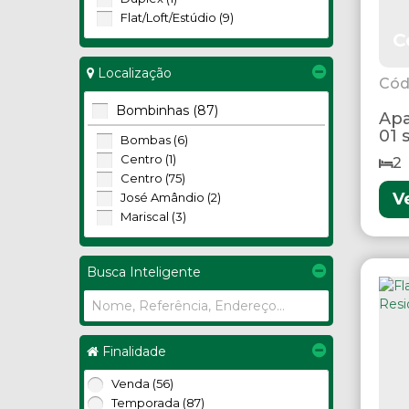
Flat/Loft/Estúdio (9)
C
Localização
Bombinhas (87)
Apa
01 
Bombas (6)
Centro (1)
2
Centro (75)
V
José Amândio (2)
Mariscal (3)
Busca Inteligente
Finalidade
Venda (56)
Temporada (87)