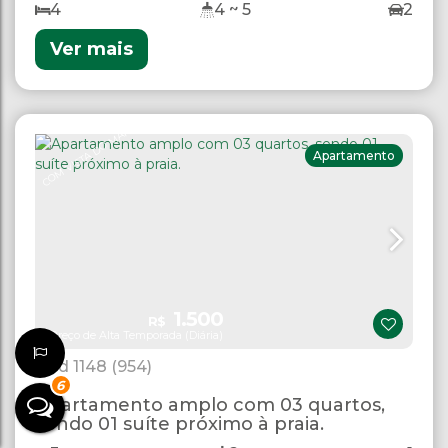
4
4 ~ 5
2
Ver mais
COM VISTA DO MAR
Apartamento
1.500
R$
Preço de Alta Temporada (Diária)
1148
(954)
6
Apartamento amplo com 03 quartos,
sendo 01 suíte próximo à praia.