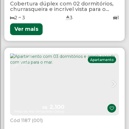
Cobertura dúplex com 02 dormitórios,
churrasqueira e incrível vista para o
mar.
2 ~ 3
3
1
Ver mais
C
O
M
VI
T
A
P
A
R
A
O
M
A
Apartamento
S
R
2.100
R$
Preço de Alta Temporada (Diária)
1187
(001)