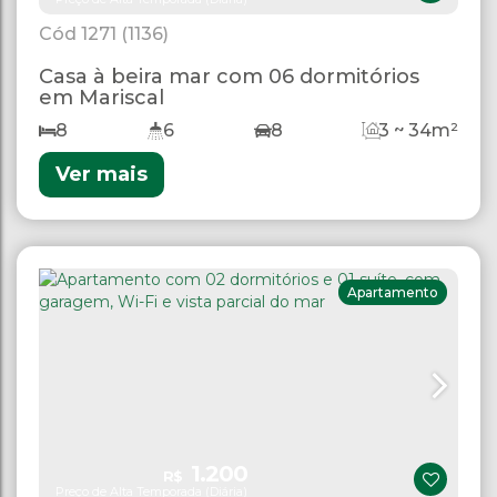
1271
(1136)
Casa à beira mar com 06 dormitórios
em Mariscal
8
6
8
3 ~ 34m²
Ver mais
Apartamento
1.200
R$
Preço de Alta Temporada (Diária)