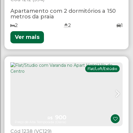
Apartamento com 2 dormitórios a 150
metros da praia
2
2
1
Ver mais
Flat/Loft/Estúdio
900
R$
Preço de Alta Temporada (Diária)
1238
(VC129)