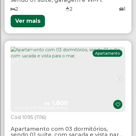
2
2
1
Ver mais
VISTA MAR E PISCINA
Apartamento
1.800
R$
Preço de Alta Temporada (Diária)
1095
(1116)
Apartamento com 03 dormitórios,
sendo 01 suíte, com sacada e vista para