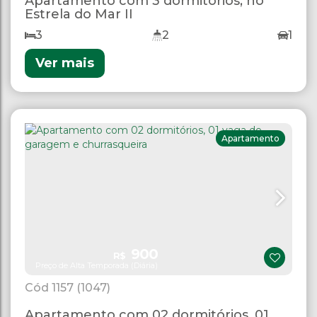
Apartamento com 3 dormitórios, no
Estrela do Mar II
3
2
1
Ver mais
Apartamento
900
R$
Preço de Alta Temporada (Diária)
1157
(1047)
Apartamento com 02 dormitórios, 01