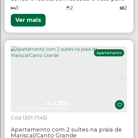
o mar.
3
2
2
Ver mais
Apartamento
1.300
R$
Preço de Alta Temporada (Diária)
1301
(1145)
Apartamento com 2 suítes na praia de
Mariscal/Canto Grande