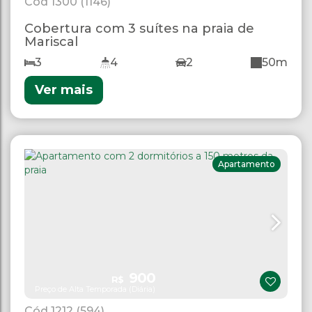
1300
(1146)
Cobertura com 3 suítes na praia de
Mariscal
3
4
2
50m
Ver mais
Apartamento
900
R$
Preço de Alta Temporada (Diária)
1212
(594)