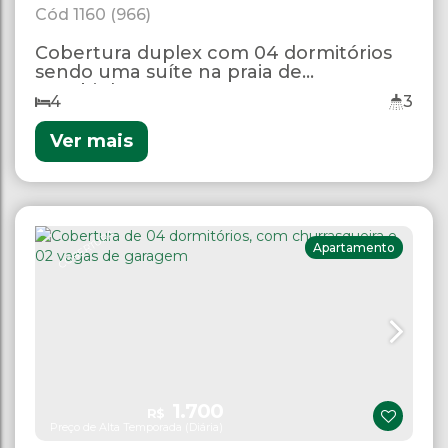
1160
(966)
Cobertura duplex com 04 dormitórios
sendo uma suíte na praia de
Bombinhas.
4
3
Ver mais
COBERTURA
Apartamento
1.700
R$
Preço de Alta Temporada (Diária)