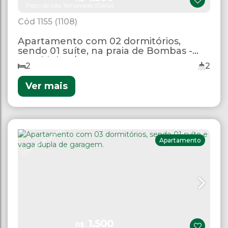
Preço de Alta Temporada (Diária)
1155
(1108)
Apartamento com 02 dormitórios,
sendo 01 suíte, na praia de Bombas -
Bombinhas/SC.
2
2
Ver mais
COM VISTA DO MAR
Apartamento
1.500
R$