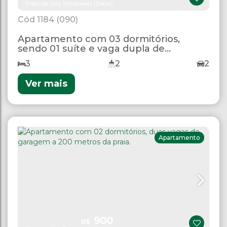
Preço de Alta Temporada (Diária)
1184
(090)
Apartamento com 03 dormitórios,
sendo 01 suíte e vaga dupla de
garagem.
3
2
2
Ver mais
Apartamento
900
R$