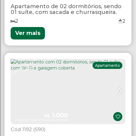
Apartamento de 02 dormitórios, sendo
01 suíte, com sacada e churrasqueira.
2
2
Ver mais
C
O
M
VI
A
D
O
VI
S
T
A
M
A
Apartamento
S
T
R
1.000
R$
Preço de Alta Temporada (Diária)
1192
(590)