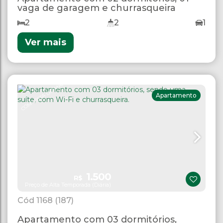
vaga de garagem e churrasqueira
2
2
1
Ver mais
COM VISTA DO MAR
Apartamento
1.500
R$
Preço de Alta Temporada (Diária)
1168
(187)
Apartamento com 03 dormitórios,