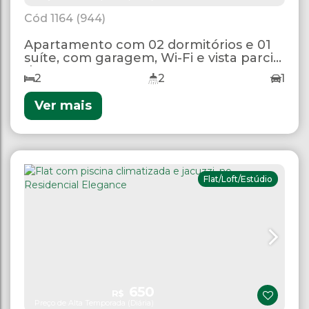
1164
(944)
Apartamento com 02 dormitórios e 01
suíte, com garagem, Wi-Fi e vista parcial
do mar
2
2
1
Ver mais
Flat/Loft/Estúdio
650
R$
Preço de Alta Temporada (Diária)