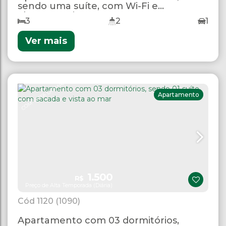
sendo uma suíte, com Wi-Fi e
churrasqueira.
3
2
1
Ver mais
COM VISTA DO MAR
Apartamento
1.500
R$
Preço de Alta Temporada (Diária)
1120
(1090)
Apartamento com 03 dormitórios,