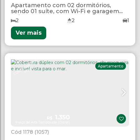
Apartamento com 02 dormitórios,
sendo 01 suíte, com Wi-Fi e garagem
coberta
2
2
1
Ver mais
C
O
B
E
R
U
R
A
C
O
M
VI
S
T
Apartamento
T
A
1.350
R$
Preço de Alta Temporada (Diária)
1178
(1057)