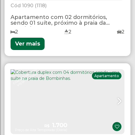
1090
(1118)
Apartamento com 02 dormitórios,
sendo 01 suíte, próximo à praia da
Lagoinha.
2
2
2
Ver mais
C
O
B
E
R
T
U
R
C
O
M
VI
S
T
A
P
A
R
CI
A
A
L
Apartamento
1.700
R$
Preço de Alta Temporada (Diária)