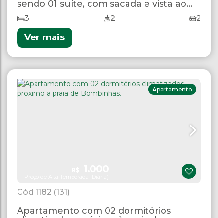
sendo 01 suíte, com sacada e vista ao
mar
3
2
2
Ver mais
Apartamento
1.000
R$
Preço de Alta Temporada (Diária)
1182
(131)
Apartamento com 02 dormitórios