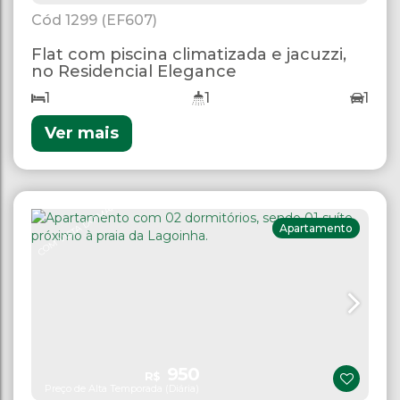
1299
(EF607)
Flat com piscina climatizada e jacuzzi,
no Residencial Elegance
1
1
1
Ver mais
COM VISTA DO MAR
Apartamento
950
R$
Preço de Alta Temporada (Diária)