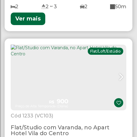
2
2 ~ 3
2
50m
Ver mais
Flat/Loft/Estúdio
900
R$
Preço de Alta Temporada (Diária)
1233
(VC103)
Flat/Studio com Varanda, no Apart
Hotel Vila do Centro