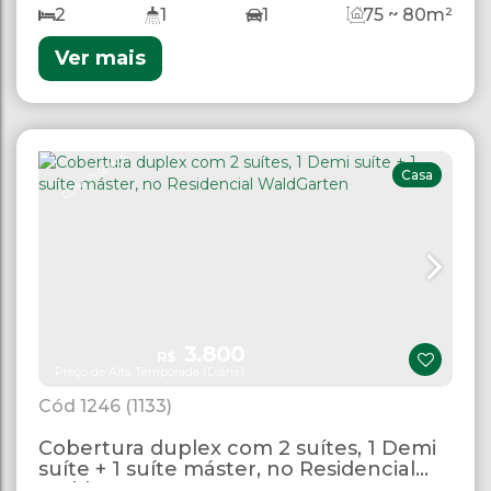
2
1
1
75 ~ 80m²
Ver mais
COM PISCINA
Casa
3.800
R$
Preço de Alta Temporada (Diária)
1246
(1133)
Cobertura duplex com 2 suítes, 1 Demi
suíte + 1 suíte máster, no Residencial
WaldGarten