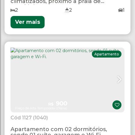
climatizados, próximo à praia de
Bombinhas.
2
2
1
Ver mais
Apartamento
900
R$
Preço de Alta Temporada (Diária)
1127
(1040)
Apartamento com 02 dormitórios,
sendo 01 suíte, garagem e Wi-Fi.